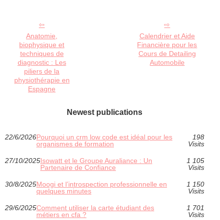
Anatomie,
Calendrier et Aide
biophysique et
Financière pour les
techniques de
Cours de Detailing
diagnostic : Les
Automobile
piliers de la
physiothérapie en
Espagne
Newest publications
22/6/2026
Pourquoi un crm low code est idéal pour les
198
organismes de formation
Visits
27/10/2025
Isowatt et le Groupe Auraliance : Un
1 105
Partenaire de Confiance
Visits
30/8/2025
Moogi et l’introspection professionnelle en
1 150
quelques minutes
Visits
29/6/2025
Comment utiliser la carte étudiant des
1 701
métiers en cfa ?
Visits