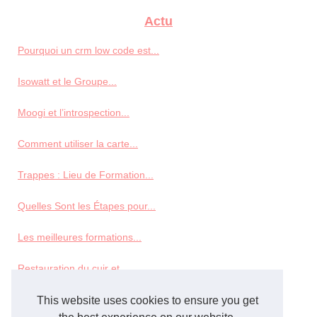
Actu
Pourquoi un crm low code est...
Isowatt et le Groupe...
Moogi et l’introspection...
Comment utiliser la carte...
Trappes : Lieu de Formation...
Quelles Sont les Étapes pour...
Les meilleures formations...
Restauration du cuir et...
This website uses cookies to ensure you get
Veterninary