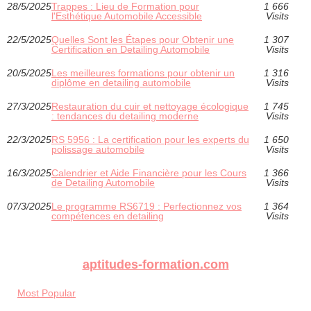
28/5/2025
Trappes : Lieu de Formation pour
1 666
l'Esthétique Automobile Accessible
Visits
22/5/2025
Quelles Sont les Étapes pour Obtenir une
1 307
Certification en Detailing Automobile
Visits
20/5/2025
Les meilleures formations pour obtenir un
1 316
diplôme en detailing automobile
Visits
27/3/2025
Restauration du cuir et nettoyage écologique
1 745
: tendances du detailing moderne
Visits
22/3/2025
RS 5956 : La certification pour les experts du
1 650
polissage automobile
Visits
16/3/2025
Calendrier et Aide Financière pour les Cours
1 366
de Detailing Automobile
Visits
07/3/2025
Le programme RS6719 : Perfectionnez vos
1 364
compétences en detailing
Visits
aptitudes-formation.com
Most Popular