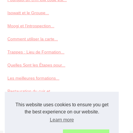
Isowatt et le Groupe...
Moogi et l’introspection...
Comment utiliser la carte...
Trappes : Lieu de Formation...
Quelles Sont les Étapes pour...
Les meilleures formations...
Restauration du cuir et...
This website uses cookies to ensure you get
Veterninary
the best experience on our website.
Le parcours d'études de...
Learn more