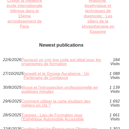
Choisir la meilleure
Anatomie,
école internationale
biophysique et
bilingue dans le
techniques de
15ème
diagnostic : Les
arrondissement de
piliers de la
Paris
physiothérapie en
Espagne
Newest publications
22/6/2026
Pourquoi un crm low code est idéal pour les
184
organismes de formation
Visits
27/10/2025
Isowatt et le Groupe Auraliance : Un
1 088
Partenaire de Confiance
Visits
30/8/2025
Moogi et l’introspection professionnelle en
1 139
quelques minutes
Visits
29/6/2025
Comment utiliser la carte étudiant des
1 692
métiers en cfa ?
Visits
28/5/2025
Trappes : Lieu de Formation pour
1 661
l'Esthétique Automobile Accessible
Visits
22/5/2025
Quelles Sont les Étapes pour Obtenir une
1 302